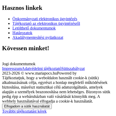
Hasznos linkek
Önkormányzati elektronikus ügyintézés
Tájékoztató az elektronikus ügyintézésről
Letölthető dokumentumok
Határozatok
Akadálymentesítési nyilatkozat
Kövessen minket!
Jogi dokumentumok
Impresszum
Adatvédelmi tájékoztató
Sütiszabályzat
2023-2026 © www.mariapocs.hu
Powered by
Tájékoztatjuk, hogy a weboldalon használt cookie-k (sütik)
alkalmazásának célja, egyrészt a honlap megfelelő működésének
biztosítása, másrészt statisztikai célú adatszolgáltatás, amelyek
alapján a személyek beazonosítása nem lehetséges. Bizonyos sütik
pedig épp a webáruházban való vásárlását könnyítik meg. A
webhely használatával elfogadja a cookie-k használatát.
Elfogadom a sütik használatát
További tájékoztatást kérek