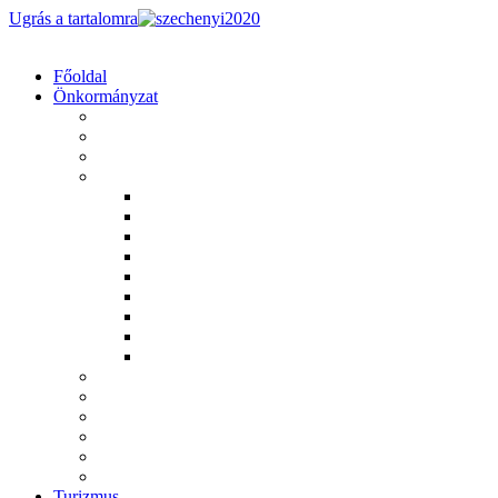
Ugrás a tartalomra
Főoldal
Önkormányzat
Ruszin Nemzetiségi Önkormányzat
Roma Nemzetiségi Önkormányzat
Helyi rendeletek
Határozatok
2011. évi határozatok
2012. évi határozatok
2013. évi határozatok
2014. évi határozatok
2015. évi határozatok
2016. évi határozatok
2024. évi határozatok
2025. évi határozatok
2026. évi határozatok
Letölthető dokumentumok
Széchenyi 2020
Magyar Falu Program
Önkormányzati választások
Jegyzőkönyvek
Versenyképes Járások Program
Turizmus