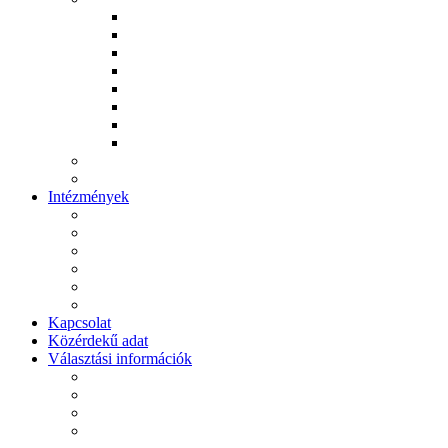
Ács Róbert
Komiszár János
Kovács István
Kovács Richárd
Kulánda Anita
Rebrei József
Papp Gergely
Pásztor Károly
Archívum
Videótár
Intézmények
Polgármesteri Hivatal
Máriapócsi Művelődési Ház és Városi Könyvtár
Általános Iskola
Ékes Virágszál Görögkatolikus Óvoda
II. János Pál Pápa Idősek Otthona
Szent Makrina Szociális Otthon
Kapcsolat
Közérdekű adat
Választási információk
Választási szervek
Választási ügyintézés
2026. évi választás
Korábbi választások