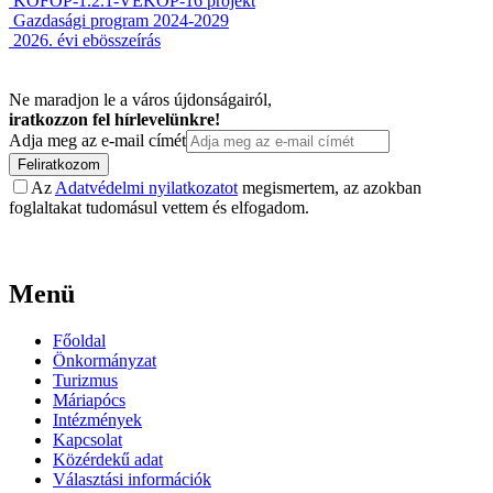
KÖFOP-1.2.1-VEKOP-16 projekt
Gazdasági program 2024-2029
2026. évi ebösszeírás
Ne maradjon le a város újdonságairól,
iratkozzon fel hírlevelünkre!
Adja meg az e-mail címét
Feliratkozom
Az
Adatvédelmi nyilatkozatot
megismertem, az azokban
foglaltakat tudomásul vettem és elfogadom.
Menü
Főoldal
Önkormányzat
Turizmus
Máriapócs
Intézmények
Kapcsolat
Közérdekű adat
Választási információk