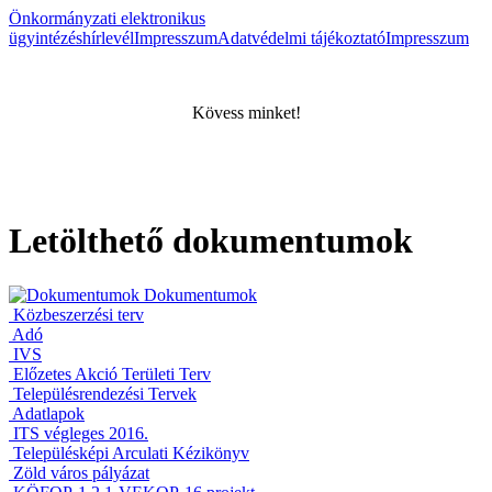
Önkormányzati elektronikus
ügyintézés
hírlevél
Impresszum
Adatvédelmi tájékoztató
Impresszum
Kövess minket!
Letölthető dokumentumok
Dokumentumok
Közbeszerzési terv
Adó
IVS
Előzetes Akció Területi Terv
Településrendezési Tervek
Adatlapok
ITS végleges 2016.
Településképi Arculati Kézikönyv
Zöld város pályázat