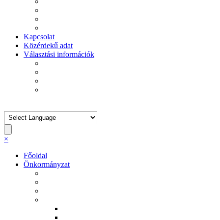
Általános Iskola
Ékes Virágszál Görögkatolikus Óvoda
II. János Pál Pápa Idősek Otthona
Szent Makrina Szociális Otthon
Kapcsolat
Közérdekű adat
Választási információk
Választási szervek
Választási ügyintézés
2026. évi választás
Korábbi választások
Keresett kifejezés
×
Főoldal
Önkormányzat
Ruszin Nemzetiségi Önkormányzat
Roma Nemzetiségi Önkormányzat
Helyi rendeletek
Határozatok
2011. évi határozatok
2012. évi határozatok