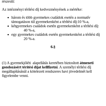
részesíti:
Az intézményi térítési díj kedvezményének a mértéke:
három és több gyermekes családok esetén a normatív
támogatáson túl gyermekenként a térítési díj:10 %-a,
kétgyermekes családok esetén gyermekenként a térítési díj:
40 %-a,
egy gyermekes családok esetén gyermekenként a térítési díj
20 %-a.
6.§
(1) A gyermekjóléti alapellátás keretében biztosított
átmeneti
gondozásért térítési díjat kell
fizetni
. A személyi térítési díj
megállapításánál a kötelezett rendszeres havi jövedelmét kell
figyelembe venni.