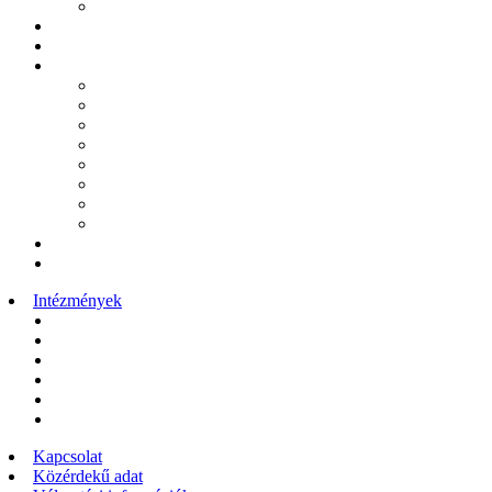
Alapítvány a Máriapócsi Óvoda Gyermekeiért
Pócsi újság
Rendőrség
Büszkeségienk
Ács Róbert
Komiszár János
Kovács István
Kovács Richárd
Kulánda Anita
Rebrei József
Papp Gergely
Pásztor Károly
Archívum
Videótár
Intézmények
Polgármesteri Hivatal
Máriapócsi Művelődési Ház és Városi Könyvtár
Általános Iskola
Ékes Virágszál Görögkatolikus Óvoda
II. János Pál Pápa Idősek Otthona
Szent Makrina Szociális Otthon
Kapcsolat
Közérdekű adat