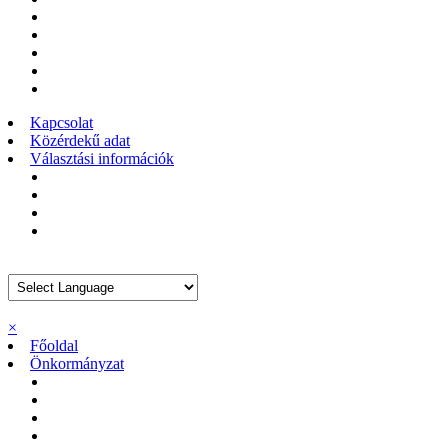
Máriapócsi Művelődési Ház és Városi Könyvtár
Általános Iskola
Ékes Virágszál Görögkatolikus Óvoda
II. János Pál Pápa Idősek Otthona
Szent Makrina Szociális Otthon
Kapcsolat
Közérdekű adat
Választási információk
Választási szervek
Választási ügyintézés
2026. évi választás
Korábbi választások
×
Főoldal
Önkormányzat
Ruszin Nemzetiségi Önkormányzat
Roma Nemzetiségi Önkormányzat
Helyi rendeletek
Határozatok