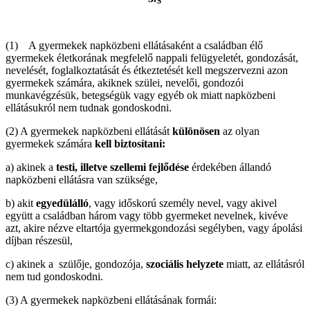
(1) A gyermekek napközbeni ellátásaként a családban élő
gyermekek életkorának megfelelő nappali felügyeletét, gondozását,
nevelését, foglalkoztatását és étkeztetését kell megszervezni azon
gyermekek számára, akiknek szülei, nevelői, gondozói
munkavégzésük, betegségük vagy egyéb ok miatt napközbeni
ellátásukról nem tudnak gondoskodni.
(2) A gyermekek napközbeni ellátását
különösen
az olyan
gyermekek számára
kell biztosítani:
a) akinek a
testi, illetve szellemi fejlődése
érdekében állandó
napközbeni ellátásra van szüksége,
b) akit
egyedülálló
, vagy időskorú személy nevel, vagy akivel
együtt a családban három vagy több gyermeket nevelnek, kivéve
azt, akire nézve eltartója gyermekgondozási segélyben, vagy ápolási
díjban részesül,
c) akinek a szülője, gondozója,
szociális helyzete
miatt, az ellátásról
nem tud gondoskodni.
(3) A gyermekek napközbeni ellátásának formái: