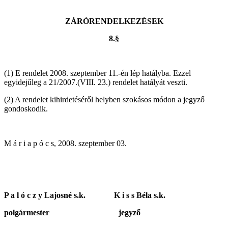
ZÁRÓRENDELKEZÉSEK
8.§
(1) E rendelet 2008. szeptember 11.-én lép hatályba. Ezzel
egyidejűleg a 21/2007.(VIII. 23.) rendelet hatályát veszti.
(2) A rendelet kihirdetéséről helyben szokásos módon a jegyző
gondoskodik.
M á r i a p ó c s, 2008. szeptember 03.
P a l ó c z y Lajosné s.k. K i s s Béla s.k.
polgármester jegyző