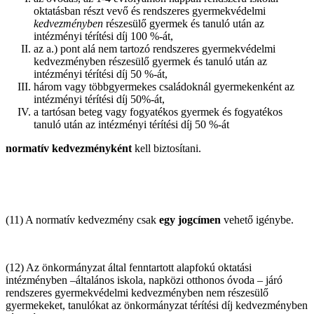
oktatásban részt vevő és rendszeres gyermekvédelmi
kedvezményben
részesülő gyermek és tanuló után az
intézményi térítési díj 100 %-át,
az a.) pont alá nem tartozó rendszeres gyermekvédelmi
kedvezményben részesülő gyermek és tanuló után az
intézményi térítési díj 50 %-át,
három vagy többgyermekes családoknál gyermekenként az
intézményi térítési díj 50%-át,
a tartósan beteg vagy fogyatékos gyermek és fogyatékos
tanuló után az intézményi térítési díj 50 %-át
normatív kedvezményként
kell biztosítani.
(11) A normatív kedvezmény csak
egy jogcímen
vehető igénybe.
(12) Az önkormányzat által fenntartott alapfokú oktatási
intézményben –általános iskola, napközi otthonos óvoda – járó
rendszeres gyermekvédelmi kedvezményben nem részesülő
gyermekeket, tanulókat az önkormányzat térítési díj kedvezményben