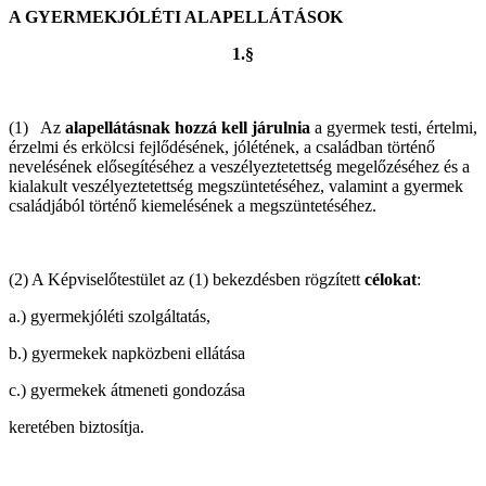
A GYERMEKJÓLÉTI ALAPELLÁTÁSOK
1.§
(1) Az
alapellátásnak hozzá kell járulnia
a gyermek testi, értelmi,
érzelmi és erkölcsi fejlődésének, jólétének, a családban történő
nevelésének elősegítéséhez a veszélyeztetettség megelőzéséhez és a
kialakult veszélyeztetettség megszüntetéséhez, valamint a gyermek
családjából történő kiemelésének a megszüntetéséhez.
(2) A Képviselőtestület az (1) bekezdésben rögzített
célokat
:
a.) gyermekjóléti szolgáltatás,
b.) gyermekek napközbeni ellátása
c.) gyermekek átmeneti gondozása
keretében biztosítja.