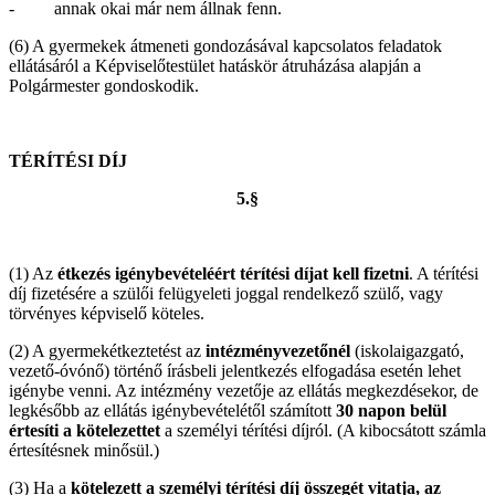
- annak okai már nem állnak fenn.
(6) A gyermekek átmeneti gondozásával kapcsolatos feladatok
ellátásáról a Képviselőtestület hatáskör átruházása alapján a
Polgármester gondoskodik.
TÉRÍTÉSI DÍJ
5.§
(1) Az
étkezés igénybevételéért térítési díjat kell fizetni
. A térítési
díj fizetésére a szülői felügyeleti joggal rendelkező szülő, vagy
törvényes képviselő köteles.
(2) A gyermekétkeztetést az
intézményvezetőnél
(iskolaigazgató,
vezető-óvónő) történő írásbeli jelentkezés elfogadása esetén lehet
igénybe venni. Az intézmény vezetője az ellátás megkezdésekor, de
legkésőbb az ellátás igénybevételétől számított
30 napon belül
értesíti a kötelezettet
a személyi térítési díjról. (A kibocsátott számla
értesítésnek minősül.)
(3) Ha a
kötelezett a személyi térítési díj összegét vitatja, az