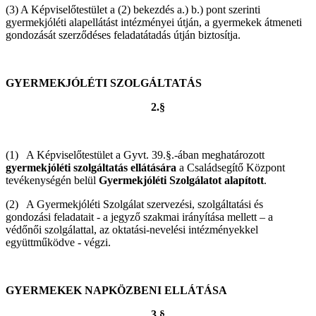
(3) A Képviselőtestület a (2) bekezdés a.) b.) pont szerinti
gyermekjóléti alapellátást intézményei útján, a gyermekek átmeneti
gondozását szerződéses feladatátadás útján biztosítja.
GYERMEKJÓLÉTI SZOLGÁLTATÁS
2.§
(1) A Képviselőtestület a Gyvt. 39.§.-ában meghatározott
gyermekjóléti szolgáltatás ellátására
a Családsegítő Központ
tevékenységén belül
Gyermekjóléti Szolgálatot alapított
.
(2) A Gyermekjóléti Szolgálat szervezési, szolgáltatási és
gondozási feladatait - a jegyző szakmai irányítása mellett – a
védőnői szolgálattal, az oktatási-nevelési intézményekkel
együttműködve - végzi.
GYERMEKEK NAPKÖZBENI ELLÁTÁSA
3.§