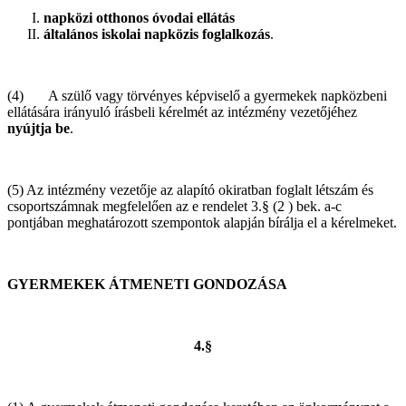
napközi otthonos óvodai ellátás
általános iskolai napközis foglalkozás
.
(4) A szülő vagy törvényes képviselő a gyermekek napközbeni
ellátására irányuló írásbeli kérelmét az intézmény vezetőjéhez
nyújtja be
.
(5) Az intézmény vezetője az alapító okiratban foglalt létszám és
csoportszámnak megfelelően az e rendelet 3.§ (2 ) bek. a-c
pontjában meghatározott szempontok alapján bírálja el a kérelmeket.
GYERMEKEK ÁTMENETI GONDOZÁSA
4.§