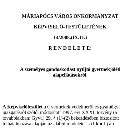
MÁRIAPÓCS VÁROS ÖNKORMÁNYZAT
KÉPVISELŐ-TESTÜLETÉNEK
14/2008.(IX.11.)
R E N D E L E T E
:
A személyes gondoskodást nyújtó gyermekjóléti
alapellátásokról.
A Képviselőtestület
a Gyermekek védelméről és gyámügyi
igazgatásról szóló, módosított 1997. évi XXXI. törvény (a
továbbiakban: Gyvt.) 29. § (1)-(2) bekezdésében biztosított
felhatalmazása alapján az alábbi rendeletet
a l k o t j a :