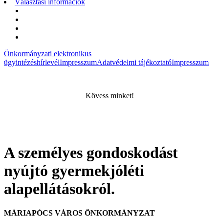
Választási információk
Választási szervek
Választási ügyintézés
2026. évi választás
Korábbi választások
Önkormányzati elektronikus
ügyintézés
hírlevél
Impresszum
Adatvédelmi tájékoztató
Impresszum
Kövess minket!
A személyes gondoskodást
nyújtó gyermekjóléti
alapellátásokról.
MÁRIAPÓCS VÁROS ÖNKORMÁNYZAT