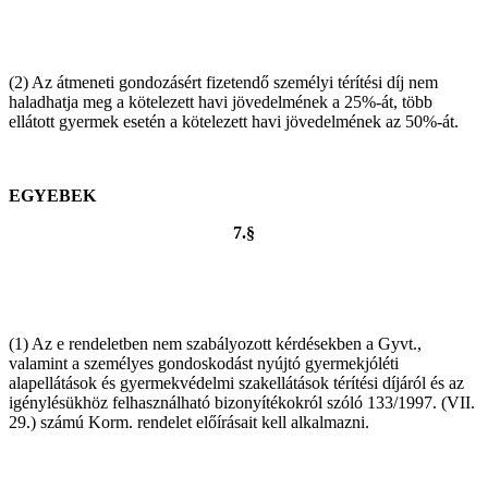
(2) Az átmeneti gondozásért fizetendő személyi térítési díj nem
haladhatja meg a kötelezett havi jövedelmének a 25%-át, több
ellátott gyermek esetén a kötelezett havi jövedelmének az 50%-át.
EGYEBEK
7.§
(1) Az e rendeletben nem szabályozott kérdésekben a Gyvt.,
valamint a személyes gondoskodást nyújtó gyermekjóléti
alapellátások és gyermekvédelmi szakellátások térítési díjáról és az
igénylésükhöz felhasználható bizonyítékokról szóló 133/1997. (VII.
29.) számú Korm. rendelet előírásait kell alkalmazni.