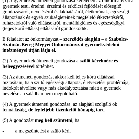
(1) A gyermekek átmeneti gondozása keretében az önkormányzat a
gyermek testi, értelmi, érzelmi és erkölcsi fejlődését elősegítő
gondozásáról, neveléséről és lakhatásáról, életkorának, egészségi
állapotának és egyéb szükségleteinek megfelelő étkeztetéséről,
ruházatokról való ellátásokról, mentálhigiénés és egészségügyi
(teljes körű ellátás) ellátásáról gondoskodik.
E feladatot az önkormányzat –
szerződés alapján
– a
Szabolcs-
Szatmár-Bereg Megyei Önkormányzat gyermekvédelmi
intézményei útján látja el.
(2) A gyermekek átmeneti gondozása a
szülő kérelmére és
beleegyezésével
történhet.
(3) Az átmeneti gondozást akkor kell teljes körű ellátással
biztosítani, ha a szülő egészségi állapota, életvezetési problémája,
indokolt távolléte vagy más akadályoztatása miatt a gyermek
nevelése a családban nem megoldható.
(4) A gyermek átmeneti gondozása, az alapjául szolgáló ok
fennállásáig,
de legfeljebb tizenkettő hónapig tart
.
(5) A gondozást
meg kell szüntetni
, ha
- a megszüntetést a szülő kéri,