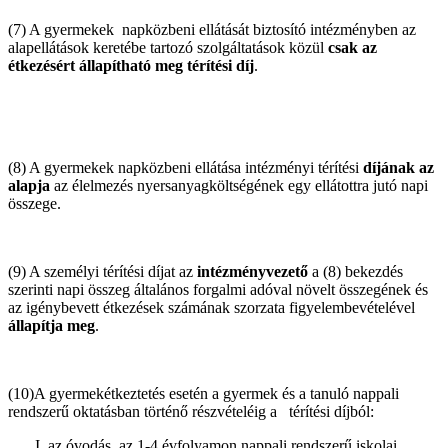
(7) A gyermekek napközbeni ellátását biztosító intézményben az
alapellátások keretébe tartozó szolgáltatások közül
csak az
étkezésért állapítható meg térítési díj
.
(8) A gyermekek napközbeni ellátása intézményi térítési
díjának az
alapja
az élelmezés nyersanyagköltségének egy ellátottra jutó napi
összege.
(9) A személyi térítési díjat az
intézményvezető
a (8) bekezdés
szerinti napi összeg általános forgalmi adóval növelt összegének és
az igénybevett étkezések számának szorzata figyelembevételével
állapítja meg
.
(10)A gyermekétkeztetés esetén a gyermek és a tanuló nappali
rendszerű oktatásban történő részvételéig a térítési díjból:
az óvodás, az 1-4 évfolyamon nappali rendszerű iskolai