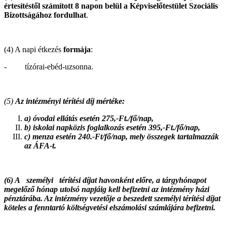
értesítéstől számított 8 napon belül a Képviselőtestület Szociális
Bizottságához fordulhat
.
(4) A napi étkezés
formája
:
- tízórai-ebéd-uzsonna.
(5)
Az intézményi térítési díj mértéke:
a)
óvodai ellátás esetén 275,-Ft./fő/nap,
b)
iskolai napközis foglalkozás esetén 395,-Ft./fő/nap,
c)
menza esetén 240.-Ft/fő/nap, mely összegek tartalmazzák
az ÁFA-t.
(6)
A személyi térítési díjat
havonként
előre, a tárgyhónapot
megelőző hónap utolsó napjáig
kell befizetni
az
intézmény
házi
pénztárába
. Az
intézmény vezetője
a beszedett személyi térítési díjat
köteles
a
fenntartó
költségvetési
elszámolási számlájára befizetni.