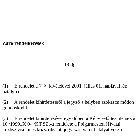
Záró rendelkezések
13. §.
(1) E rendelet a 7. §. kivételével 2001. július 01. napjával lép
hatályba.
(2) A rendelet kihirdetéséről a jegyző a helyben szokásos módon
gondoskodik.
(3) E rendelet kihirdetésével egyidőben a Képviselő-testületnek a
10./1999./X.04./KT.SZ.-ú rendelete a Polgármesteri Hivatal
köztisztviselői és közszolgálati jogviszonyáról hatályát veszti.