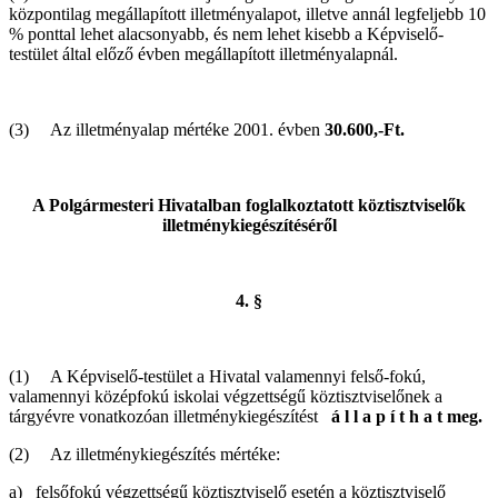
központilag megállapított illetményalapot, illetve annál legfeljebb 10
% ponttal lehet alacsonyabb, és nem lehet kisebb a Képviselő-
testület által előző évben megállapított illetményalapnál.
(3) Az illetményalap mértéke 2001. évben
30.600,-Ft.
A Polgármesteri Hivatalban foglalkoztatott köztisztviselők
illetménykiegészítéséről
4. §
(1) A Képviselő-testület a Hivatal valamennyi felső-fokú,
valamennyi középfokú iskolai végzettségű köztisztviselőnek a
tárgyévre vonatkozóan illetménykiegészítést
á l l a p í t h a t meg.
(2) Az illetménykiegészítés mértéke:
a) felsőfokú végzettségű köztisztviselő esetén a köztisztviselő