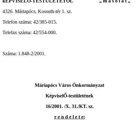
kÉPVISELŐ-TESTÜLETÉTŐL „ m á s o l a t „
4326. Máriapócs, Kossuth-tér 1. sz.
Telefon száma: 42/385-015.
Telefax száma: 42/554-000.
Száma: 1.848-2/2001.
Máriapócs Város Önkormányzat
KépviselŐ-testületének
16/2001. /X. 31./KT. sz.
r e n d e l e t e: