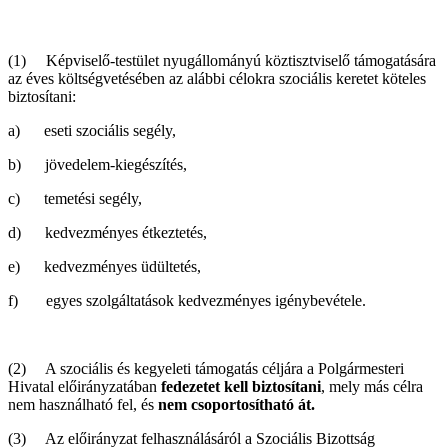
(1) Képviselő-testület nyugállományú köztisztviselő támogatására
az éves költségvetésében az alábbi célokra szociális keretet köteles
biztosítani:
a) eseti szociális segély,
b) jövedelem-kiegészítés,
c) temetési segély,
d) kedvezményes étkeztetés,
e) kedvezményes üdültetés,
f) egyes szolgáltatások kedvezményes igénybevétele.
(2) A szociális és kegyeleti támogatás céljára a Polgármesteri
Hivatal előirányzatában
fedezetet kell biztosítani
, mely más célra
nem használható fel, és
nem csoportosítható át.
(3) Az előirányzat felhasználásáról a Szociális Bizottság