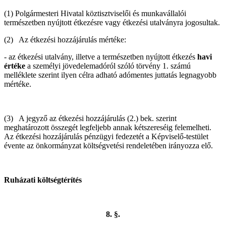
(1) Polgármesteri Hivatal köztisztviselői és munkavállalói
természetben nyújtott étkezésre vagy étkezési utalványra jogosultak.
(2) Az étkezési hozzájárulás mértéke:
- az étkezési utalvány, illetve a természetben nyújtott étkezés
havi
értéke
a személyi jövedelemadóról szóló törvény 1. számú
melléklete szerint ilyen célra adható adómentes juttatás legnagyobb
mértéke.
(3) A jegyző az étkezési hozzájárulás (2.) bek. szerint
meghatározott összegét legfeljebb annak kétszereséig felemelheti.
Az étkezési hozzájárulás pénzügyi fedezetét a Képviselő-testület
évente az önkormányzat költségvetési rendeletében irányozza elő.
Ruházati költségtérítés
8. §.