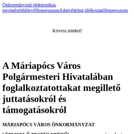
Önkormányzati elektronikus
ügyintézés
hírlevél
Impresszum
Adatvédelmi tájékoztató
Impresszum
Kövess minket!
A Máriapócs Város
Polgármesteri Hivatalában
foglalkoztatottakat megillető
juttatásokról és
támogatásokról
MÁRIAPÓCS VÁROS ÖNKORMÁNYZAT