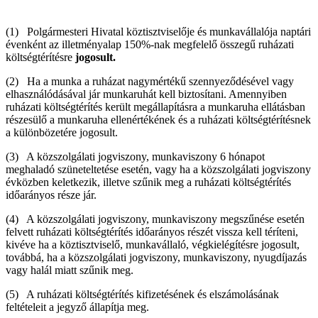
(1) Polgármesteri Hivatal köztisztviselője és munkavállalója naptári
évenként az illetményalap 150%-nak megfelelő összegű ruházati
költségtérítésre
jogosult.
(2) Ha a munka a ruházat nagymértékű szennyeződésével vagy
elhasználódásával jár munkaruhát kell biztosítani. Amennyiben
ruházati költségtérítés került megállapításra a munkaruha ellátásban
részesülő a munkaruha ellenértékének és a ruházati költségtérítésnek
a különbözetére jogosult.
(3) A közszolgálati jogviszony, munkaviszony 6 hónapot
meghaladó szüneteltetése esetén, vagy ha a közszolgálati jogviszony
évközben keletkezik, illetve szűnik meg a ruházati költségtérítés
időarányos része jár.
(4) A közszolgálati jogviszony, munkaviszony megszűnése esetén
felvett ruházati költségtérítés időarányos részét vissza kell téríteni,
kivéve ha a köztisztviselő, munkavállaló, végkielégítésre jogosult,
továbbá, ha a közszolgálati jogviszony, munkaviszony, nyugdíjazás
vagy halál miatt szűnik meg.
(5) A ruházati költségtérítés kifizetésének és elszámolásának
feltételeit a jegyző állapítja meg.