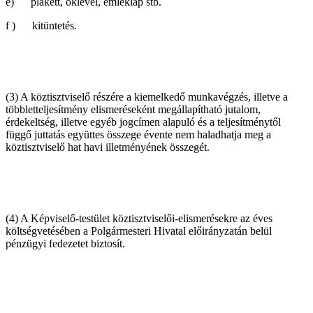
e) plakett, oklevél, emléklap stb.
f ) kitüntetés.
(3) A köztisztviselő részére a kiemelkedő munkavégzés, illetve a
többletteljesítmény elismeréseként megállapítható jutalom,
érdekeltség, illetve egyéb jogcímen alapuló és a teljesítménytől
függő juttatás együttes összege évente nem haladhatja meg a
köztisztviselő hat havi illetményének összegét.
(4) A Képviselő-testület köztisztviselői-elismerésekre az éves
költségvetésében a Polgármesteri Hivatal előirányzatán belül
pénzügyi fedezetet biztosít.