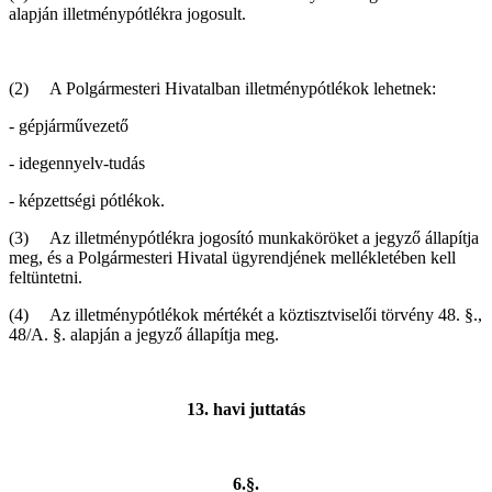
alapján illetménypótlékra jogosult.
(2) A Polgármesteri Hivatalban illetménypótlékok lehetnek:
- gépjárművezető
- idegennyelv-tudás
- képzettségi pótlékok.
(3) Az illetménypótlékra jogosító munkaköröket a jegyző állapítja
meg, és a Polgármesteri Hivatal ügyrendjének mellékletében kell
feltüntetni.
(4) Az illetménypótlékok mértékét a köztisztviselői törvény 48. §.,
48/A. §. alapján a jegyző állapítja meg.
13. havi juttatás
6.§.