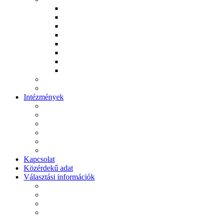
Ács Róbert
Komiszár János
Kovács István
Kovács Richárd
Kulánda Anita
Rebrei József
Papp Gergely
Pásztor Károly
Archívum
Videótár
Intézmények
Polgármesteri Hivatal
Máriapócsi Művelődési Ház és Városi Könyvtár
Általános Iskola
Ékes Virágszál Görögkatolikus Óvoda
II. János Pál Pápa Idősek Otthona
Szent Makrina Szociális Otthon
Kapcsolat
Közérdekű adat
Választási információk
Választási szervek
Választási ügyintézés
2026. évi választás
Korábbi választások