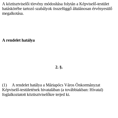
A köztisztviselői törvény módosítása folytán a Képviselő-testület
hatáskörébe tartozó szabályok összefüggő általánosan érvényesülő
megalkotása.
A rendelet hatálya
2. §.
(1) A rendelet hatálya a Máriapócs Város Önkormányzat
Képviselő-testületének hivatalában (a továbbiakban: Hivatal)
foglalkoztatott köztisztviselőkre terjed ki.