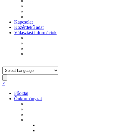
Általános Iskola
Ékes Virágszál Görögkatolikus Óvoda
II. János Pál Pápa Idősek Otthona
Szent Makrina Szociális Otthon
Kapcsolat
Közérdekű adat
Választási információk
Választási szervek
Választási ügyintézés
2026. évi választás
Korábbi választások
Keresett kifejezés
×
Főoldal
Önkormányzat
Ruszin Nemzetiségi Önkormányzat
Roma Nemzetiségi Önkormányzat
Helyi rendeletek
Határozatok
2011. évi határozatok
2012. évi határozatok