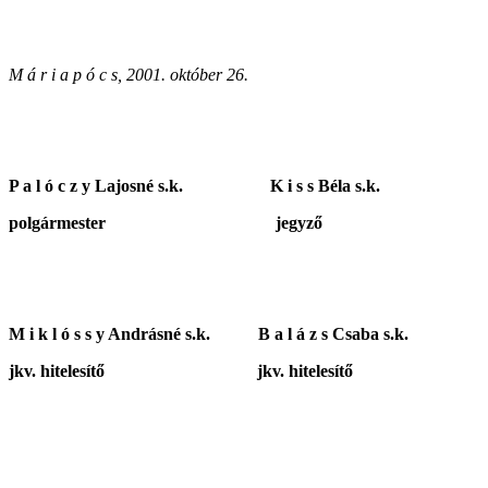
M á r i a p ó c s, 2001. október 26.
P a l ó c z y Lajosné s.k. K i s s Béla s.k.
polgármester jegyző
M i k l ó s s y Andrásné s.k. B a l á z s Csaba s.k.
jkv. hitelesítő jkv. hitelesítő