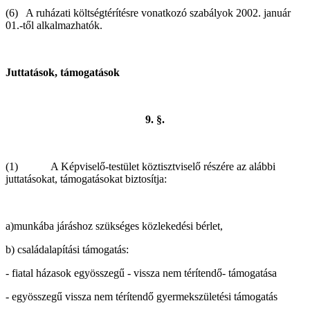
(6) A ruházati költségtérítésre vonatkozó szabályok 2002. január
01.-től alkalmazhatók.
Juttatások, támogatások
9. §.
(1) A Képviselő-testület köztisztviselő részére az alábbi
juttatásokat, támogatásokat biztosítja:
a)munkába járáshoz szükséges közlekedési bérlet,
b) családalapítási támogatás:
- fiatal házasok egyösszegű - vissza nem térítendő- támogatása
- egyösszegű vissza nem térítendő gyermekszületési támogatás