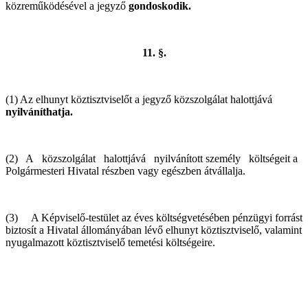
közreműködésével a jegyző
gondoskodik.
11. §.
(1) Az elhunyt köztisztviselőt a jegyző közszolgálat halottjává
nyilváníthatja.
(2) A közszolgálat halottjává nyilvánított személy költségeit a
Polgármesteri Hivatal részben vagy egészben átvállalja.
(3) A Képviselő-testület az éves költségvetésében pénzügyi forrást
biztosít a Hivatal állományában lévő elhunyt köztisztviselő, valamint
nyugalmazott köztisztviselő temetési költségeire.