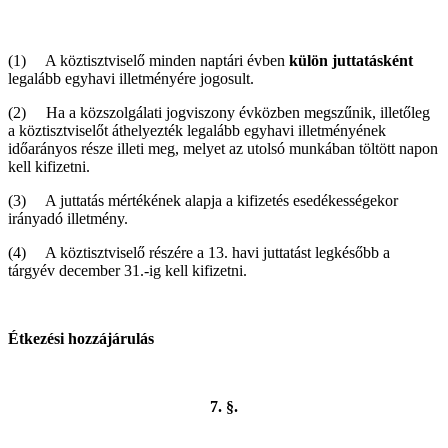
(1) A köztisztviselő minden naptári évben
külön juttatásként
legalább egyhavi illetményére jogosult.
(2) Ha a közszolgálati jogviszony évközben megszűnik, illetőleg
a köztisztviselőt áthelyezték legalább egyhavi illetményének
időarányos része illeti meg, melyet az utolsó munkában töltött napon
kell kifizetni.
(3) A juttatás mértékének alapja a kifizetés esedékességekor
irányadó illetmény.
(4) A köztisztviselő részére a 13. havi juttatást legkésőbb a
tárgyév december 31.-ig kell kifizetni.
Étkezési hozzájárulás
7. §.