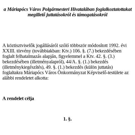
a Máriapócs Város Polgármesteri Hivatalában foglalkoztatottakat
megillető juttatásokról és támogatásokról
A köztisztviselők jogállásáról szóló többször módosított 1992. évi
XXIII. törvény (továbbiakban: Ktv.) 106. §. (7.) bekezdésében
foglalt felhatalmazás alapján, figyelemmel a Ktv. 42. §. (3.)
bekezdésében (illetményalapról), 44/A. §. (1.) bekezdés
(illetménykiegészítés), 49. §. (1.) bekezdés (külön juttatás)
foglaltakra Máriapócs Város Önkormányzat Képviselő-testülete az
alábbi rendeletet alkotta:
A rendelet célja
1. §.