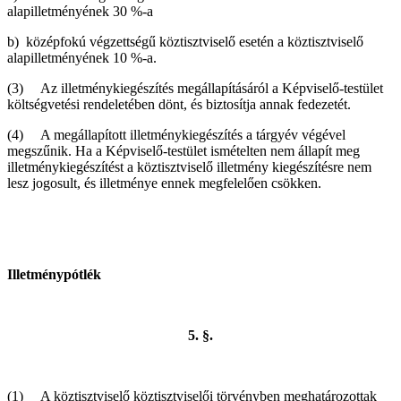
alapilletményének 30 %-a
b) középfokú végzettségű köztisztviselő esetén a köztisztviselő
alapilletményének 10 %-a.
(3) Az illetménykiegészítés megállapításáról a Képviselő-testület
költségvetési rendeletében dönt, és biztosítja annak fedezetét.
(4) A megállapított illetménykiegészítés a tárgyév végével
megszűnik. Ha a Képviselő-testület ismételten nem állapít meg
illetménykiegészítést a köztisztviselő illetmény kiegészítésre nem
lesz jogosult, és illetménye ennek megfelelően csökken.
Illetménypótlék
5. §.
(1) A köztisztviselő köztisztviselői törvényben meghatározottak