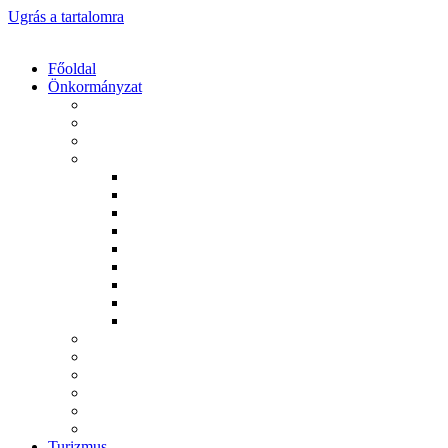
Ugrás a tartalomra
Főoldal
Önkormányzat
Ruszin Nemzetiségi Önkormányzat
Roma Nemzetiségi Önkormányzat
Helyi rendeletek
Határozatok
2011. évi határozatok
2012. évi határozatok
2013. évi határozatok
2014. évi határozatok
2015. évi határozatok
2016. évi határozatok
2024. évi határozatok
2025. évi határozatok
2026. évi határozatok
Letölthető dokumentumok
Széchenyi 2020
Magyar Falu Program
Önkormányzati választások
Jegyzőkönyvek
Versenyképes Járások Program
Turizmus