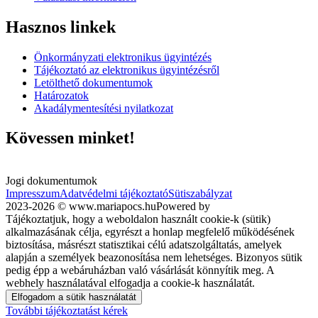
Hasznos linkek
Önkormányzati elektronikus ügyintézés
Tájékoztató az elektronikus ügyintézésről
Letölthető dokumentumok
Határozatok
Akadálymentesítési nyilatkozat
Kövessen minket!
Jogi dokumentumok
Impresszum
Adatvédelmi tájékoztató
Sütiszabályzat
2023-2026 © www.mariapocs.hu
Powered by
Tájékoztatjuk, hogy a weboldalon használt cookie-k (sütik)
alkalmazásának célja, egyrészt a honlap megfelelő működésének
biztosítása, másrészt statisztikai célú adatszolgáltatás, amelyek
alapján a személyek beazonosítása nem lehetséges. Bizonyos sütik
pedig épp a webáruházban való vásárlását könnyítik meg. A
webhely használatával elfogadja a cookie-k használatát.
Elfogadom a sütik használatát
További tájékoztatást kérek