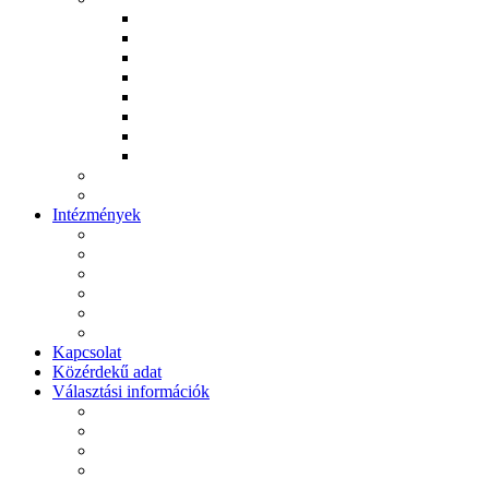
Ács Róbert
Komiszár János
Kovács István
Kovács Richárd
Kulánda Anita
Rebrei József
Papp Gergely
Pásztor Károly
Archívum
Videótár
Intézmények
Polgármesteri Hivatal
Máriapócsi Művelődési Ház és Városi Könyvtár
Általános Iskola
Ékes Virágszál Görögkatolikus Óvoda
II. János Pál Pápa Idősek Otthona
Szent Makrina Szociális Otthon
Kapcsolat
Közérdekű adat
Választási információk
Választási szervek
Választási ügyintézés
2026. évi választás
Korábbi választások