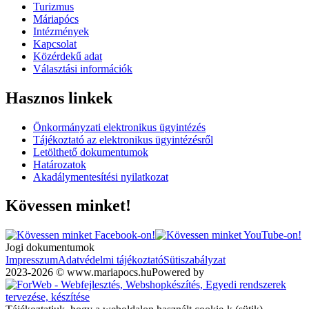
Turizmus
Máriapócs
Intézmények
Kapcsolat
Közérdekű adat
Választási információk
Hasznos linkek
Önkormányzati elektronikus ügyintézés
Tájékoztató az elektronikus ügyintézésről
Letölthető dokumentumok
Határozatok
Akadálymentesítési nyilatkozat
Kövessen minket!
Jogi dokumentumok
Impresszum
Adatvédelmi tájékoztató
Sütiszabályzat
2023-2026 © www.mariapocs.hu
Powered by