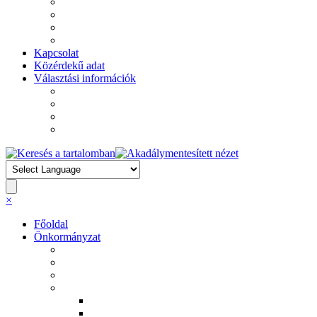
Általános Iskola
Ékes Virágszál Görögkatolikus Óvoda
II. János Pál Pápa Idősek Otthona
Szent Makrina Szociális Otthon
Kapcsolat
Közérdekű adat
Választási információk
Választási szervek
Választási ügyintézés
2026. évi választás
Korábbi választások
Keresett kifejezés
×
Főoldal
Önkormányzat
Ruszin Nemzetiségi Önkormányzat
Roma Nemzetiségi Önkormányzat
Helyi rendeletek
Határozatok
2011. évi határozatok
2012. évi határozatok