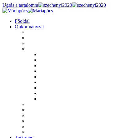
Ugrás a tartalomra
Főoldal
Önkormányzat
Ruszin Nemzetiségi Önkormányzat
Roma Nemzetiségi Önkormányzat
Helyi rendeletek
Határozatok
2011. évi határozatok
2012. évi határozatok
2013. évi határozatok
2014. évi határozatok
2015. évi határozatok
2016. évi határozatok
2024. évi határozatok
2025. évi határozatok
2026. évi határozatok
Letölthető dokumentumok
Széchenyi 2020
Magyar Falu Program
Önkormányzati választások
Jegyzőkönyvek
Versenyképes Járások Program
Turizmus